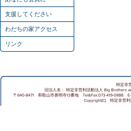
支援してください
わだちの家アクセス
リンク
特定非
旧法人名： 特定非営利活動法人 Big Brothers and 
〒640-8471 和歌山市善明寺13番地 Tel&Fax:073-419-0888 E-m
Copyright(C) 特定非営利